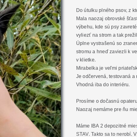
Do útulku plného psov, z k
Mala naozaj obrovské šťasti
výbehu, kde sú psy zavreté
vyliezť na strom a tak prež
Úplne vystrašenú so zranený
stromu a hneď zaviezli k v
v klietke.
Mirabelka je veľmi priateľsk
Je odčervená, testovaná a
Vhodná iba do interiéru.
Prosíme o dočasnú opater
Naozaj nemáme pre ňu mie
Máme IBA 2 depozitné mies
STAV. Takto sa to nerobí.