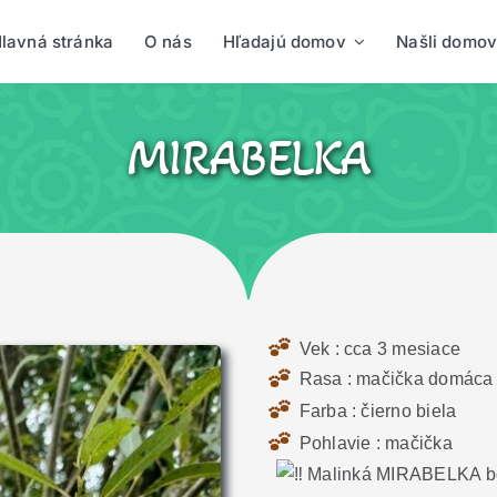
lavná stránka
O nás
Hľadajú domov
Našli domov
MIRABELKA
Vek : cca 3 mesiace
Rasa : mačička domáca
Farba : čierno biela
Pohlavie : mačička
Malinká MIRABELKA bol