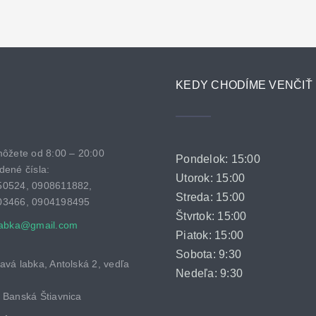
KEDY CHODÍME VENČIŤ
môžete od 8:00 – 20:00
Pondelok: 15:00
dené čísla:
Utorok: 15:00
50524, 0908611882,
Streda: 15:00
03466, 0904198495
Štvrtok: 15:00
labka@gmail.com
Piatok: 15:00
Sobota: 9:30
avá labka, Antolská 2, vedľa
Nedeľa: 9:30
 Banská Štiavnica