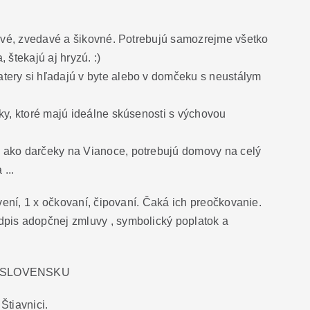
ravé, zvedavé a šikovné. Potrebujú samozrejme všetko
, štekajú aj hryzú. :)
ery si hľadajú v byte alebo v domčeku s neustálym
ky, ktoré majú ideálne skúsenosti s výchovou
ako darčeky na Vianoce, potrebujú domovy na celý
...
rvení, 1 x očkovaní, čipovaní. Čaká ich preočkovanie.
pis adopčnej zmluvy , symbolický poplatok a
A SLOVENSKU
Štiavnici.