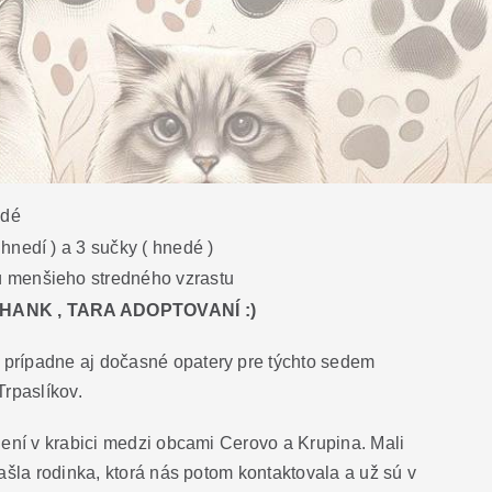
edé
o hnedí ) a 3 sučky ( hnedé )
dú menšieho stredného vzrastu
 HANK , TARA ADOPTOVANÍ :)
prípadne aj dočasné opatery pre týchto sedem
Trpaslíkov.
dení v krabici medzi obcami Cerovo a Krupina. Mali
našla rodinka, ktorá nás potom kontaktovala a už sú v