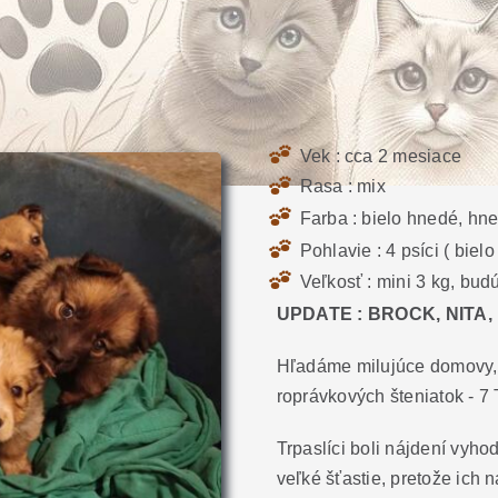
Vek : cca 2 mesiace
Rasa : mix
Farba : bielo hnedé, hn
Pohlavie : 4 psíci ( biel
Veľkosť : mini 3 kg, bu
UPDATE : BROCK, NITA,
Hľadáme milujúce domovy, 
roprávkových šteniatok - 7 
Trpaslíci boli nájdení vyho
veľké šťastie, pretože ich 