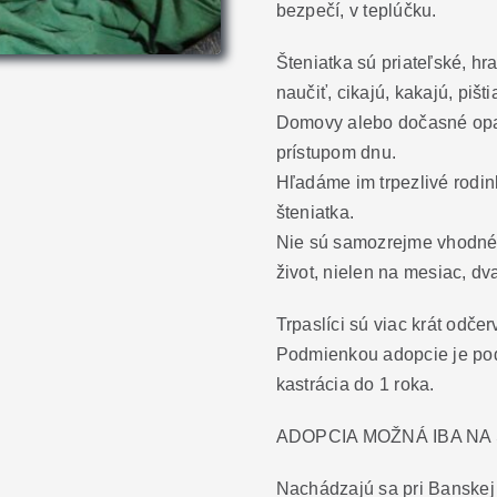
bezpečí, v teplúčku.
Šteniatka sú priateľské, h
naučiť, cikajú, kakajú, pištia
Domovy alebo dočasné opat
prístupom dnu.
Hľadáme im trpezlivé rodin
šteniatka.
Nie sú samozrejme vhodné 
život, nielen na mesiac, dva 
Trpaslíci sú viac krát odče
Podmienkou adopcie je pod
kastrácia do 1 roka.
ADOPCIA MOŽNÁ IBA N
Nachádzajú sa pri Banskej 