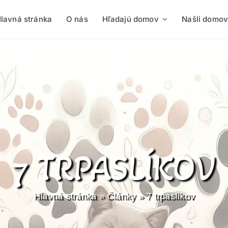
lavná stránka
O nás
Hľadajú domov
Našli domov
7 TRPASLÍKOV
Hlavná stránka
»
Články
»
7 trpaslíkov