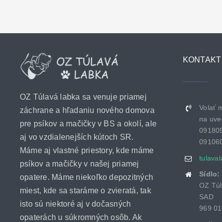
KONTAKT
OZ Túlavá labka sa venuje priamej
Volať 
záchrane a hľadaniu nového domova
na uve
pre psíkov a mačičky v BS a okolí, ale
09180
aj vo vzdialenejších kútoch SR.
09106
Máme aj vlastné priestory, kde máme
tulava
psíkov a mačičky v našej priamej
Sídlo:
opatere. Máme niekoľko depozitných
OZ Túl
miest, kde sa staráme o zvieratá, tak
SAD
isto sú niektoré aj v dočasných
969 01
opaterách u súkromných osôb. Ak