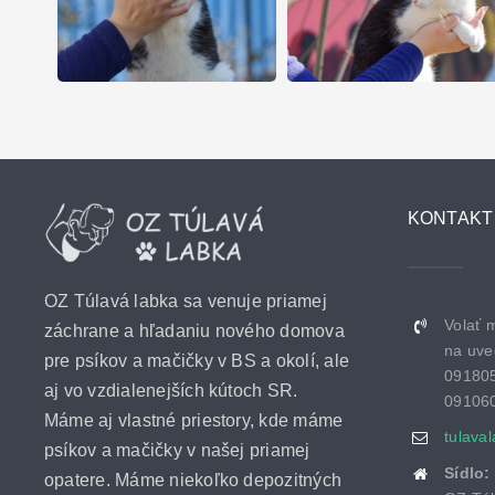
KONTAKT
OZ Túlavá labka sa venuje priamej
Volať 
záchrane a hľadaniu nového domova
na uve
pre psíkov a mačičky v BS a okolí, ale
09180
aj vo vzdialenejších kútoch SR.
09106
Máme aj vlastné priestory, kde máme
tulava
psíkov a mačičky v našej priamej
Sídlo:
opatere. Máme niekoľko depozitných