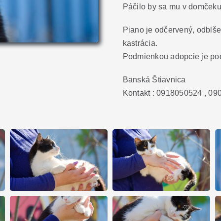
Páčilo by sa mu v domčeku,
Piano je odčervený, odblše
kastrácia.
Podmienkou adopcie je pod
Banská Štiavnica
Kontakt : 0918050524 , 0