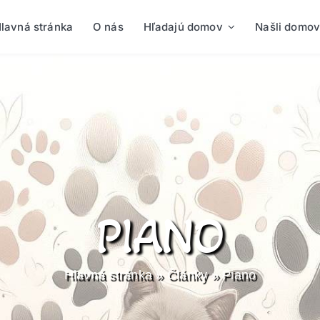
lavná stránka
O nás
Hľadajú domov
Našli domov
PIANO
Hlavná stránka
»
Články
»
Piano