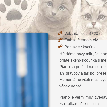
Vek : nar. cca 8 / 2025
Farba : čierno biely
Pohlavie : kocúrik
Hľadáme nový milujúci dom
priateľského kocúrika s m
Piano sa pritúlal na lesníck
ani dravcov a tak bol pre 
Momentálne však musí byť 
vôbec nepáči.
Piano je veľmi milý, zvedav
zvieratkám, či k deťom.