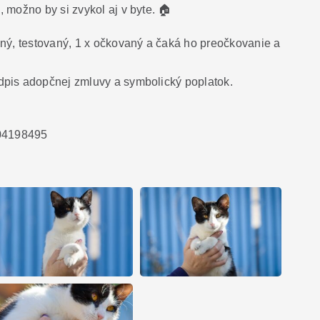
 možno by si zvykol aj v byte.
🏠
ný, testovaný, 1 x očkovaný a čaká ho preočkovanie a
pis adopčnej zmluvy a symbolický poplatok.
904198495