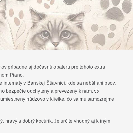
ov prípadne aj dočasnú opateru pre tohoto extra
enom Piano.
e internáty v Banskej Štiavnici, kde sa nebál ani psov,
jeho bezpečie odchytený a prevezený k nám.
🙂
umiestnený núdzovo v klietke, čo sa mu samozrejme
ý, hravý a dobrý kocúrik. Je určite vhodný aj k iným